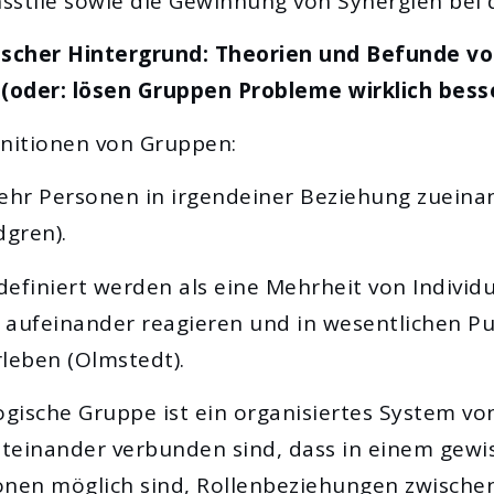
sstile sowie die Gewinnung von Synergien bei 
gischer Hintergrund: Theorien und Befunde v
(oder: lösen Gruppen Probleme wirklich bess
initionen von Gruppen:
hr Personen in irgendeiner Beziehung zueinan
dgren).
efiniert werden als eine Mehrheit von Individu
 aufeinander reagieren und in wesentlichen P
leben (Olmstedt).
logische Gruppe ist ein organisiertes System v
miteinander verbunden sind, dass in einem gew
nen möglich sind, Rollenbeziehungen zwischen