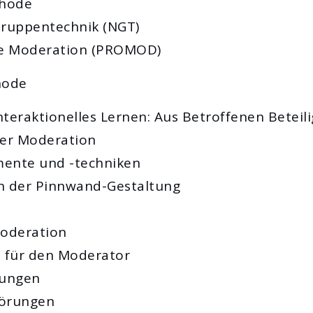
thode
Gruppentechnik (NGT)
ale Moderation (PROMOD)
hode
interaktionelles Lernen: Aus Betroffenen Betei
ner Moderation
mente und -techniken
en der Pinnwand-Gestaltung
Moderation
n für den Moderator
rungen
törungen