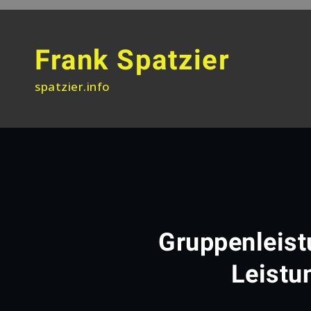
Skip
to
content
Frank Spatzier
spatzier.info
Gruppenleist
Leistu
Home