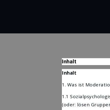
Uncategorized
Gruppenleistung
und Moderation –
Möglichkeiten der
Leistungssteigerung
von Arbeitsgruppen
Inhalt
Inhalt
1. Was ist Moderati
1.1 Sozialpsycholog
(oder: lösen Gruppe