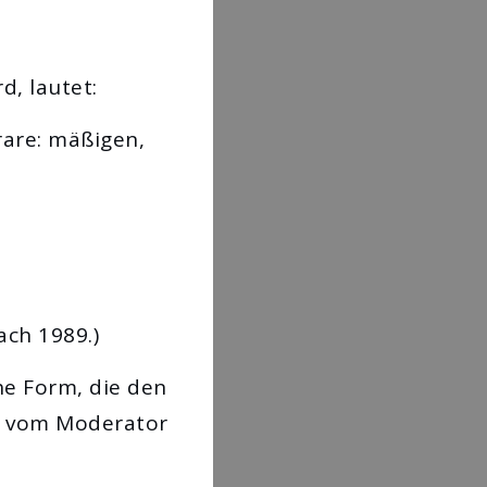
d, lautet:
rare: mäßigen,
ach 1989.)
he Form, die den
rd vom Moderator
.