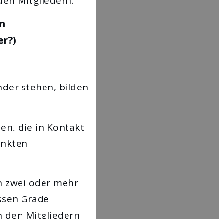
den Mitgliedern.
on
er?)
der stehen, bilden
en, die in Kontakt
unkten
on zwei oder mehr
issen Grade
 den Mitgliedern