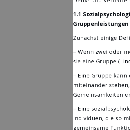
Denk- und Verhalten
1.1 Sozialpsycholo
Gruppenleistungen 
Zunächst einige Def
– Wenn zwei oder me
sie eine Gruppe (Lin
– Eine Gruppe kann d
miteinander stehen,
Gemeinsamkeiten er
– Eine sozialpsycho
Individuen, die so 
gemeinsame Funktio