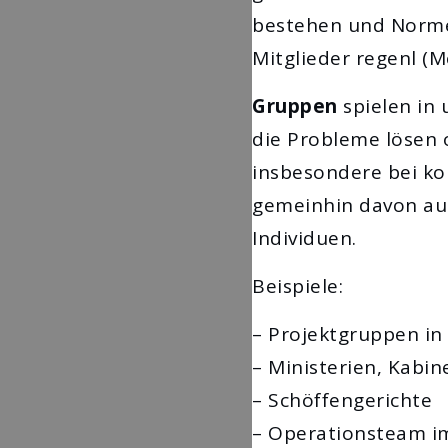
bestehen und Normen
Mitglieder regenl (M
Gruppen
spielen in 
die Probleme lösen o
insbesondere bei ko
gemeinhin davon aus
Individuen.
Beispiele:
– Projektgruppen in 
– Ministerien, Kabi
– Schöffengerichte
– Operationsteam im