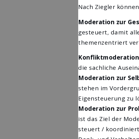
Nach Ziegler können
Moderation zur Ge
gesteuert, damit al
themenzentriert verl
Konfliktmoderation
die sachliche Ausei
Moderation zur Sel
stehen im Vordergru
Eigensteuerung zu l
Moderation zur Pro
ist das Ziel der Mo
steuert / koordinie