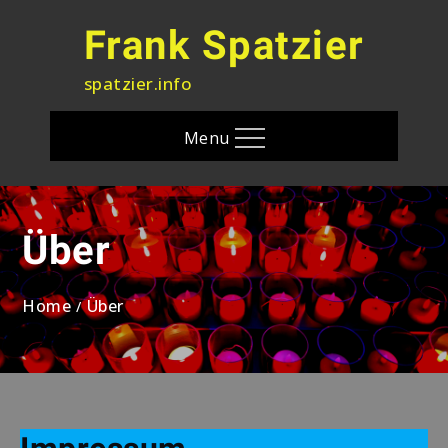
Skip
to
Frank Spatzier
content
spatzier.info
Menu
Über
Home
Über