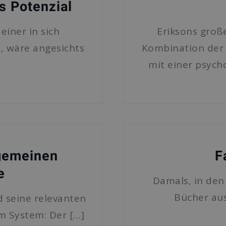
s Potenzial
einer in sich
Eriksons groß
, wäre angesichts
Kombination der 
mit einer psych
lgemeinen
F
e
Damals, in den
Bücher aus
 seine relevanten
 System: Der […]