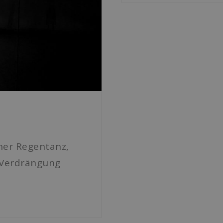
scher Regentanz,
r Verdrängung