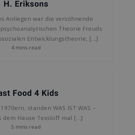
H. Eriksons
es Anliegen war die versöhnende
psychoanalytischen Theorie Freuds
osozialen Entwicklungstheorie, […]
4 mins read
ast Food 4 Kids
 1970ern, standen WAS IST WAS –
 dem Hause Tessloff mal […]
5 mins read