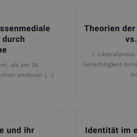
assenmediale
Theorien der
 durch
vs
ne
1. Liberalismu
Gerechtigkeit nim
nt, als am 26.
in
chier endloser […]
e und ihr
Identität im