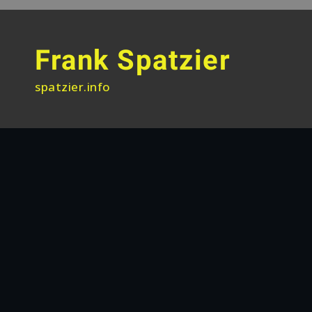
Skip
to
content
Frank Spatzier
spatzier.info