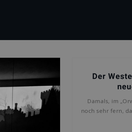
FrankS_Admin
Page
3
Der Weste
neu
Damals, im „Orw
noch sehr fern, d